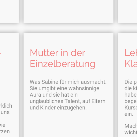
-
Mutter in der
Leh
Einzelberatung
Kl
Was Sabine für mich ausmacht:
Die 
Sie umgibt eine wahnsinnige
die 
Aura und sie hat ein
habe
unglaubliches Talent, auf Eltern
bege
klich
und Kinder einzugehen.
Kurs
 uns
ein.
wie
Mach 
tzen
wicht