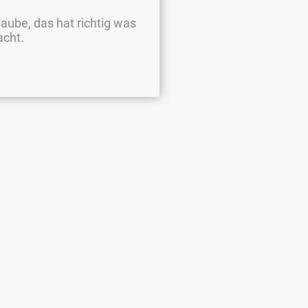
laube, das hat richtig was
acht.
n