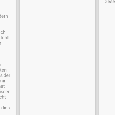
Gesel
dern
ach
fühlt
n
,
u
ten
us der
mir
hat
issen
icht
d dies