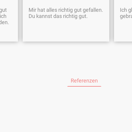
 gut
Mir hat alles richtig gut gefallen.
Ich g
ich
Du kannst das richtig gut.
gebr
den.
e
Über mich
Kontakt
Referenzen
Leistunge
©Urheberrecht. Alle Rechte vorbehalten.
Datenschutz
Impressum