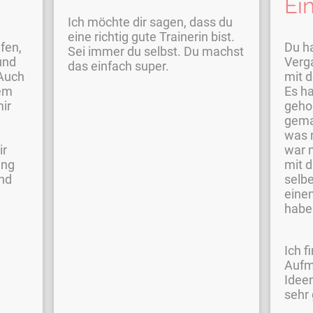
Ei
Ich möchte dir sagen, dass du
eine richtig gute Trainerin bist.
fen,
Du ha
Sei immer du selbst. Du machst
und
Verg
das einfach super.
Auch
mit 
nem
Es ha
mir
gehol
gema
was 
ir
war 
ung
mit d
und
selbe
eine
habe
Ich f
Aufm
Ideen
sehr 