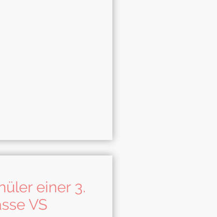
üler einer 3.
asse VS