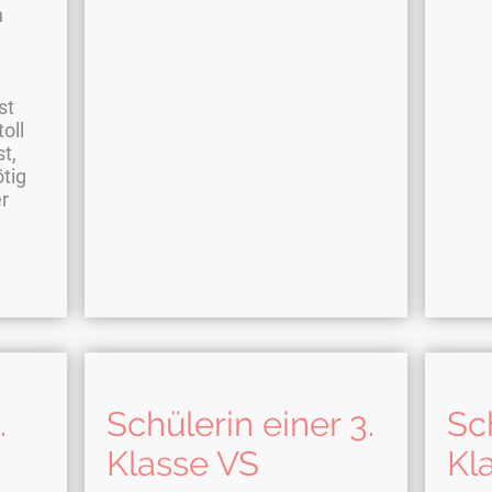
n
st
oll
t,
tig
r
.
Schülerin einer 3.
Sch
Klasse VS
Kl