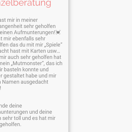
nzelberatung
st mir in meiner
angenheit sehr geholfen
deinen Aufmunterungen!💓
t mir ebenfalls sehr
fen das du mit mir „Spiele“
cht hast mit Karten usw…
mir auch sehr geholfen hat
mein „Mutmonster“, das ich
ir basteln konnte und
r gestaltet habe und mir
n Namen ausgedacht
!
inde deine
unterungen und deine
 sehr toll und es hat mir
geholfen.